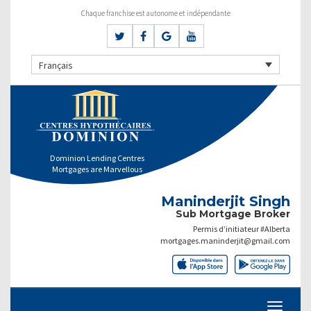
Chaque franchise est autonome et indépendante
Français
Dominion Lending Centres
Mortgages are Marvellous
Maninderjit Singh
Sub Mortgage Broker
Permis d’initiateur #Alberta
mortgages.maninderjit@gmail.com