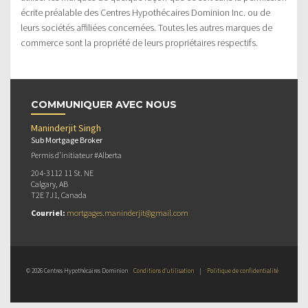
écrite préalable des Centres Hypothécaires Dominion Inc. ou de
leurs sociétés affiliées concernées. Toutes les autres marques de
commerce sont la propriété de leurs propriétaires respectifs.
COMMUNIQUER AVEC NOUS
Maninderjit Singh
Sub Mortgage Broker
Permis d’initiateur #Alberta
204-3112 11 St. NE
Calgary, AB
T2E 7J1, Canada
Courriel:
mortgages.maninderjit@gmail.com
© 2026 Centres Hypothécaires Dominion
Conditions d’utilisation
|
Politique de confidentialité