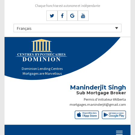
Chaque franchise est autonome et indépendante
Français
Dominion Lending Centres
Mortgages are Marvellous
Maninderjit Singh
Sub Mortgage Broker
Permis d’initiateur #Alberta
mortgages.maninderjit@gmail.com