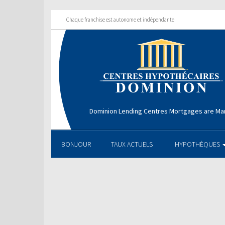
Chaque franchise est autonome et indépendante
Dominion Lending Centres Mortgages are Ma
BONJOUR
TAUX ACTUELS
HYPOTHÈQUES