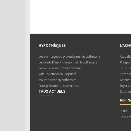
HYPOTHÈQUES
L’ACH
Les avantages du professionnel hypothécaire
Accueil
Les Coûts D’un Professionnel Hypothécaire
Préappr
Renouvellement hypothécaire
Taux Fix
Valeur Nette de la Propriété
Compren
Assurance vie Hypothécaire
Détermi
Pour présenter une demande
Payer V
TAUX ACTUELS
Solutio
REFI
CHIP
Calcula