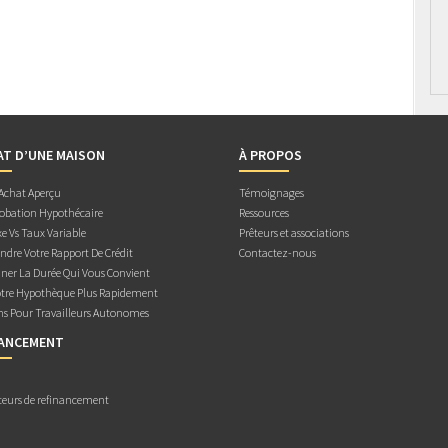
AT D’UNE MAISON
À PROPOS
 Achat Aperçu
Témoignages
obation Hypothécaire
Ressources
e Vs Taux Variable
Prêteurs et associations
dre Votre Rapport De Crédit
Contactez-nous
ner La Durée Qui Vous Convient
otre Hypothèque Plus Rapidement
ns Pour Travailleurs Autonomes
NANCEMENT
teurs de refinancement