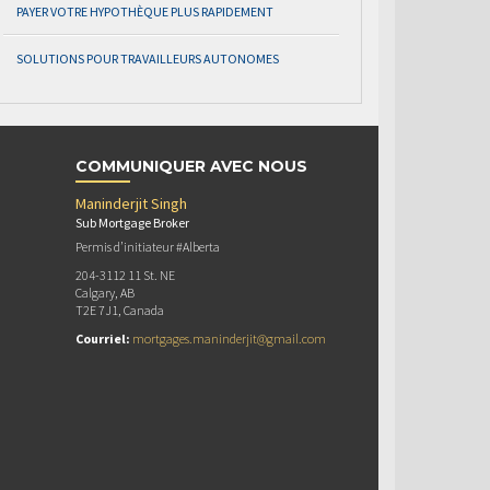
PAYER VOTRE HYPOTHÈQUE PLUS RAPIDEMENT
SOLUTIONS POUR TRAVAILLEURS AUTONOMES
COMMUNIQUER AVEC NOUS
Maninderjit Singh
Sub Mortgage Broker
Permis d’initiateur #Alberta
204-3112 11 St. NE
Calgary, AB
T2E 7J1, Canada
Courriel:
mortgages.maninderjit@gmail.com